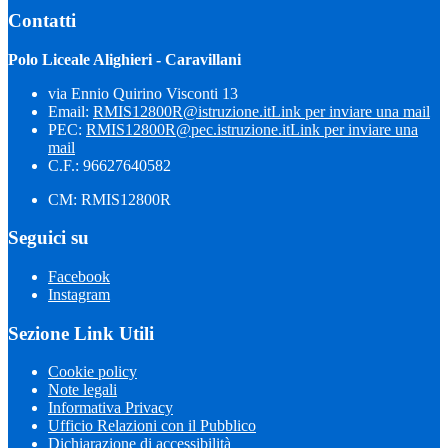
Contatti
Polo Liceale Alighieri - Caravillani
via Ennio Quirino Visconti 13
Email:
RMIS12800R@istruzione.it
Link per inviare una mail
PEC:
RMIS12800R@pec.istruzione.it
Link per inviare una
mail
C.F.: 96627640582
CM: RMIS12800R
Seguici su
Facebook
Instagram
Sezione Link Utili
Cookie policy
Note legali
Informativa Privacy
Ufficio Relazioni con il Pubblico
Dichiarazione di accessibilità