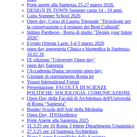
Porte aperte alla Sapienza 25-27 marzo 2026.
DESIGN IN TOWN Summer camp 14 - 19 anni.
Luiss Summer School 2026
Open day: Corso di Laurea Triennale "Tecnologie per
la conservazione e il restauro dei Beni Culturali"
Istituto Pantheon - Borsa di studio "Design your future
2026"
Evento Orienta Lazio 3-4-5 marzo 2026
open day ingegneria Clinica e biomedica la Sapienza-
16.02.26
IX edizione "University Open day"
open day Sapienza
l'Accademia Dama: prossimi open day:
Giornate di orientamento Roma tre
Young International Forum
Presentazione_FACOLTÀ DI SCIENZE
POLITICHE, SOCIOLOGIA, COMUNICAZIONE
Open Day della Facoltà di Architettura dell'Università
di Roma "Sapienza"
Bando/ Scuola dell'Arte della Medaglia
Open Day_ITSSIxellence
Porte Aperte alla Sapienza 2025
31.3.25 ore 10 Roma 3 lettere Dipartimento Umanistico
27.3.25 ore 14 Sapienza Architettura
Piano Lauree Scientifiche della Sapienza