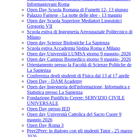
Informagiovani Roma
Open Day Scuola Romana di Fumetti 12- 13 giungo
Palazzo Farnese - La notte delle idee - 13 maggio
Open day Scuola Superiore Mediatori Linguistici
Gregorio VII
Scuola estiva di Ingegneria Aerospaziale Politecnico di
Milano
Open day Scienze Biologiche La Sapienza
Scuola estiva Accademia Sistina Roma e Milano
Open day Università LUMSA giorno 9 maggio- 2026
Open day Campus Biomedico giorno 9 maggio- 2026
Orientamento presso la Facoltà di Scienze Politiche de
La Sapienza
Conferenza degli studenti di Fisica dal 13 al 17 aprile
Open Day - DAM Academy
Open day Ingegneria dell'informazione, Informatica e
Statistica presso La Sapienza
Fondazione Pastificio Cerere: SERVIZIO CIVILE
UNIVERSALE
Open Day presso IED
Open day Università Cattolica del Sacro Cuore 9
maggio 2026
Open Day Roma 3
Peer2Peer: in dialogo con gli studenti Tutor - 25 marzo
2026