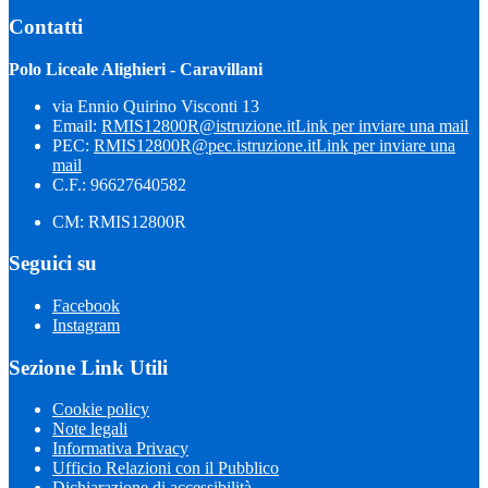
Contatti
Polo Liceale Alighieri - Caravillani
via Ennio Quirino Visconti 13
Email:
RMIS12800R@istruzione.it
Link per inviare una mail
PEC:
RMIS12800R@pec.istruzione.it
Link per inviare una
mail
C.F.: 96627640582
CM: RMIS12800R
Seguici su
Facebook
Instagram
Sezione Link Utili
Cookie policy
Note legali
Informativa Privacy
Ufficio Relazioni con il Pubblico
Dichiarazione di accessibilità