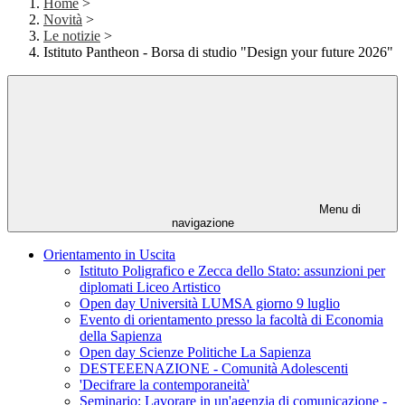
Home
>
Novità
>
Le notizie
>
Istituto Pantheon - Borsa di studio "Design your future 2026"
Menu di
navigazione
Orientamento in Uscita
Istituto Poligrafico e Zecca dello Stato: assunzioni per
diplomati Liceo Artistico
Open day Università LUMSA giorno 9 luglio
Evento di orientamento presso la facoltà di Economia
della Sapienza
Open day Scienze Politiche La Sapienza
DESTEEENAZIONE - Comunità Adolescenti
'Decifrare la contemporaneità'
Seminario: Lavorare in un'agenzia di comunicazione -