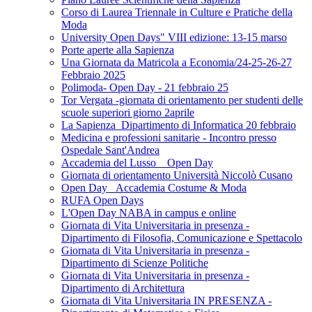
Corso di Laurea Triennale in Culture e Pratiche della
Moda
University Open Days" VIII edizione: 13-15 marso
Porte aperte alla Sapienza
Una Giornata da Matricola a Economia/24-25-26-27
Febbraio 2025
Polimoda- Open Day - 21 febbraio 25
Tor Vergata -giornata di orientamento per studenti delle
scuole superiori giorno 2aprile
La Sapienza_Dipartimento di Informatica 20 febbraio
Medicina e professioni sanitarie - Incontro presso
Ospedale Sant'Andrea
Accademia del Lusso _ Open Day
Giornata di orientamento Università Niccolò Cusano
Open Day _Accademia Costume & Moda
RUFA Open Days
L'Open Day NABA in campus e online
Giornata di Vita Universitaria in presenza -
Dipartimento di Filosofia, Comunicazione e Spettacolo
Giornata di Vita Universitaria in presenza -
Dipartimento di Scienze Politiche
Giornata di Vita Universitaria in presenza -
Dipartimento di Architettura
Giornata di Vita Universitaria IN PRESENZA -