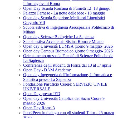
Informagiovani Roma
Open Day Scuola Romana di Fumetti 12- 13 giungo
Palazzo Farnese - La notte delle idee - 13 maggio
Open day Scuola Superiore Mediatori Linguistici
Gregorio VII
Scuola estiva di Ingegneria Aerospaziale Politecnico di
Milano
Open day Scienze Biologiche La Sapienza
Scuola estiva Accademia Sistina Roma e Milano
Open day Università LUMSA giorno 9 maggio- 2026
Open day Campus Biomedico giorno 9 maggio- 2026
Orientamento presso la Facoltà di Scienze Politiche de
La Sapienza
Conferenza degli studenti di Fisica dal 13 al 17 aprile
Open Day - DAM Academy
Open day Ingegneria dell'informazione, Informatica e
Statistica presso La Sapienza
Fondazione Pastificio Cerere: SERVIZIO CIVILE
UNIVERSALE
Open Day presso IED
Open day Università Cattolica del Sacro Cuore 9
maggio 2026
Open Day Roma 3
Peer2Peer: in dialogo con gli studenti Tutor - 25 marzo
2026