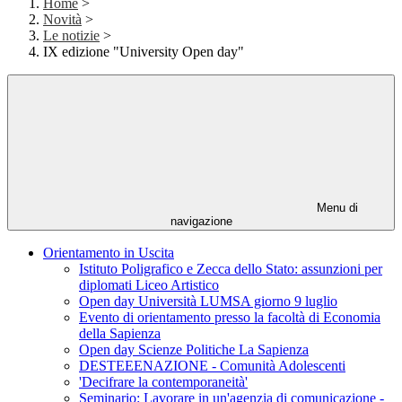
Home
>
Novità
>
Le notizie
>
IX edizione "University Open day"
Menu di
navigazione
Orientamento in Uscita
Istituto Poligrafico e Zecca dello Stato: assunzioni per
diplomati Liceo Artistico
Open day Università LUMSA giorno 9 luglio
Evento di orientamento presso la facoltà di Economia
della Sapienza
Open day Scienze Politiche La Sapienza
DESTEEENAZIONE - Comunità Adolescenti
'Decifrare la contemporaneità'
Seminario: Lavorare in un'agenzia di comunicazione -