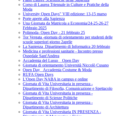
Corso di Laurea Triennale in Culture e Pratiche della
Moda
University Open Days" VIII edizione: 13-15 marso
Porte aperte alla Sapienza
Una Giornata da Matricola a Economia/24-25-26-27
Febbraio 2025
Polimoda- Open Day - 21 febbraio 25
Tor Vergata -giornata di orientamento per studenti delle
scuole superiori giorno 2aprile
La Sapienza_Dipartimento di Informatica 20 febbraio
Medicina e professioni sanitarie - Incontro presso
Ospedale Sant'Andrea
Accademia del Lusso _ Open Day
Giornata di orientamento Università Niccolò Cusano
Open Day _Accademia Costume & Moda
RUFA Open Days
L'Open Day NABA in campus e online
Giornata di Vita Universitaria in presenza -
Dipartimento di Filosofia, Comunicazione e Spettacolo
Giornata di Vita Universitaria in presenza -
Dipartimento di Scienze Politiche
Giornata di Vita Universitaria in presenza -
Dipartimento di Architettura
Giornata di Vita Universitaria IN PRESENZA -