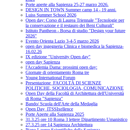
Porte aperte alla Sapienza 25-27 marzo 2026.
DESIGN IN TOWN Summer camp 14 - 19 anni.
Luiss Summer School 2026
Open day: Corso di Laurea Triennale "Tecnologie per
la conservazione e il restauro dei Beni Culturali"
Istituto Pantheon - Borsa di studio "Design your future
2026"
Evento Orienta Lazio 3-4-5 marzo 2026
open day ingegneria Clinica e biomedica la Sapienza-
16.02.26
IX edizione "University Open day"
open day Sapienza
l'Accademia Dama: prossimi open day:
Giornate di orientamento Roma tre
Young International Forum
Presentazione_FACOLTÀ DI SCIENZE
POLITICHE, SOCIOLOGIA, COMUNICAZIONE
Open Day della Facoltà di Architettura dell'Università
di Roma "Sapienza"
Bando/ Scuola dell'Arte della Medaglia
Open Day_ITSSIxellence
Porte Aperte alla Sapienza 2025
31.3.25 ore 10 Roma 3 lettere Dipartimento Umanistico
27.3.25 ore 14 Sapienza Architettura
Piano Lauree Scientifiche della Sapienza