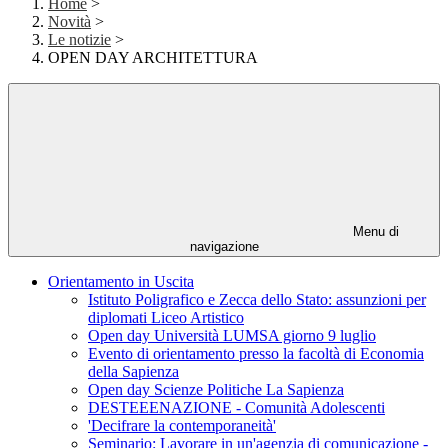
Home
>
Novità
>
Le notizie
>
OPEN DAY ARCHITETTURA
Menu di
navigazione
Orientamento in Uscita
Istituto Poligrafico e Zecca dello Stato: assunzioni per
diplomati Liceo Artistico
Open day Università LUMSA giorno 9 luglio
Evento di orientamento presso la facoltà di Economia
della Sapienza
Open day Scienze Politiche La Sapienza
DESTEEENAZIONE - Comunità Adolescenti
'Decifrare la contemporaneità'
Seminario: Lavorare in un'agenzia di comunicazione -