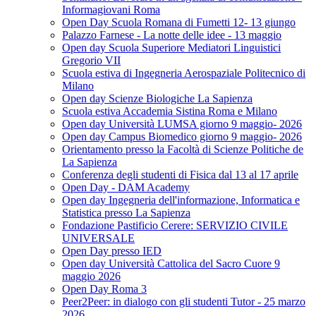
Informagiovani Roma
Open Day Scuola Romana di Fumetti 12- 13 giungo
Palazzo Farnese - La notte delle idee - 13 maggio
Open day Scuola Superiore Mediatori Linguistici
Gregorio VII
Scuola estiva di Ingegneria Aerospaziale Politecnico di
Milano
Open day Scienze Biologiche La Sapienza
Scuola estiva Accademia Sistina Roma e Milano
Open day Università LUMSA giorno 9 maggio- 2026
Open day Campus Biomedico giorno 9 maggio- 2026
Orientamento presso la Facoltà di Scienze Politiche de
La Sapienza
Conferenza degli studenti di Fisica dal 13 al 17 aprile
Open Day - DAM Academy
Open day Ingegneria dell'informazione, Informatica e
Statistica presso La Sapienza
Fondazione Pastificio Cerere: SERVIZIO CIVILE
UNIVERSALE
Open Day presso IED
Open day Università Cattolica del Sacro Cuore 9
maggio 2026
Open Day Roma 3
Peer2Peer: in dialogo con gli studenti Tutor - 25 marzo
2026