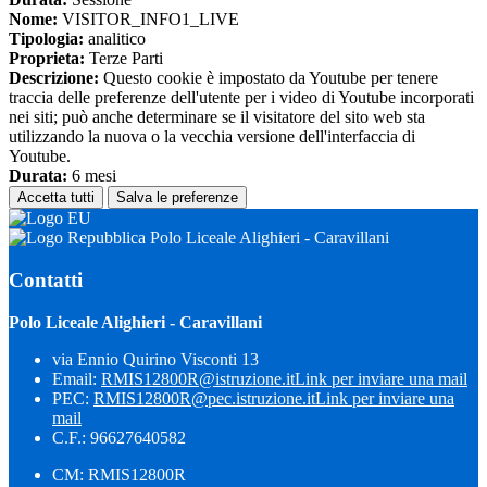
Nome:
VISITOR_INFO1_LIVE
Tipologia:
analitico
Proprieta:
Terze Parti
Descrizione:
Questo cookie è impostato da Youtube per tenere
traccia delle preferenze dell'utente per i video di Youtube incorporati
nei siti; può anche determinare se il visitatore del sito web sta
utilizzando la nuova o la vecchia versione dell'interfaccia di
Youtube.
Durata:
6 mesi
Accetta tutti
Salva le preferenze
Polo Liceale Alighieri - Caravillani
Contatti
Polo Liceale Alighieri - Caravillani
via Ennio Quirino Visconti 13
Email:
RMIS12800R@istruzione.it
Link per inviare una mail
PEC:
RMIS12800R@pec.istruzione.it
Link per inviare una
mail
C.F.: 96627640582
CM: RMIS12800R