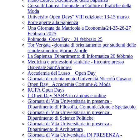
Corso di Laurea Triennale in Culture e Pratiche della
Moda
University Open Days" VIII edizione: 13-15 marso
Porte aperte alla Sapienza
Una Giornata da Matricola a Economia/24-25-26-27
Febbraio 2025
Polimoda- Open Day - 21 febbraio 25
Tor Vergata -giornata di orientamento per studenti delle
scuole superiori giorno 2aprile
La Sapienza_Dipartimento di Informatica 20 febbraio
Medicina e professioni sanitarie - Incontro presso
Ospedale Sant'Andrea
Accademia del Lusso _ Open Day
Giornata di orientamento Università Niccolò Cusano
Open Day _Accademia Costume & Moda
RUFA Open Days
L'Open Day NABA in campus e online
Giornata di Vita Universitaria in presenza -
Dipartimento di Filosofia, Comunicazione e Spettacolo
Giornata di Vita Universitaria in presenza -
Dipartimento di Scienze Politiche
Giornata di Vita Universitaria in presenza -
Dipartimento di Architettura
Giornata di Vita Universitaria IN PRESENZA -