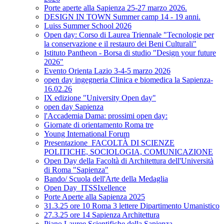
Porte aperte alla Sapienza 25-27 marzo 2026.
DESIGN IN TOWN Summer camp 14 - 19 anni.
Luiss Summer School 2026
Open day: Corso di Laurea Triennale "Tecnologie per
la conservazione e il restauro dei Beni Culturali"
Istituto Pantheon - Borsa di studio "Design your future
2026"
Evento Orienta Lazio 3-4-5 marzo 2026
open day ingegneria Clinica e biomedica la Sapienza-
16.02.26
IX edizione "University Open day"
open day Sapienza
l'Accademia Dama: prossimi open day:
Giornate di orientamento Roma tre
Young International Forum
Presentazione_FACOLTÀ DI SCIENZE
POLITICHE, SOCIOLOGIA, COMUNICAZIONE
Open Day della Facoltà di Architettura dell'Università
di Roma "Sapienza"
Bando/ Scuola dell'Arte della Medaglia
Open Day_ITSSIxellence
Porte Aperte alla Sapienza 2025
31.3.25 ore 10 Roma 3 lettere Dipartimento Umanistico
27.3.25 ore 14 Sapienza Architettura
Piano Lauree Scientifiche della Sapienza