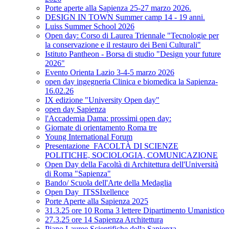
Porte aperte alla Sapienza 25-27 marzo 2026.
DESIGN IN TOWN Summer camp 14 - 19 anni.
Luiss Summer School 2026
Open day: Corso di Laurea Triennale "Tecnologie per
la conservazione e il restauro dei Beni Culturali"
Istituto Pantheon - Borsa di studio "Design your future
2026"
Evento Orienta Lazio 3-4-5 marzo 2026
open day ingegneria Clinica e biomedica la Sapienza-
16.02.26
IX edizione "University Open day"
open day Sapienza
l'Accademia Dama: prossimi open day:
Giornate di orientamento Roma tre
Young International Forum
Presentazione_FACOLTÀ DI SCIENZE
POLITICHE, SOCIOLOGIA, COMUNICAZIONE
Open Day della Facoltà di Architettura dell'Università
di Roma "Sapienza"
Bando/ Scuola dell'Arte della Medaglia
Open Day_ITSSIxellence
Porte Aperte alla Sapienza 2025
31.3.25 ore 10 Roma 3 lettere Dipartimento Umanistico
27.3.25 ore 14 Sapienza Architettura
Piano Lauree Scientifiche della Sapienza