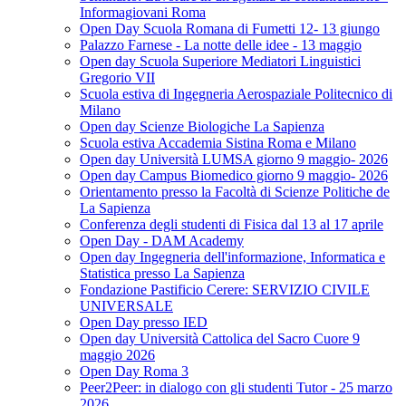
Informagiovani Roma
Open Day Scuola Romana di Fumetti 12- 13 giungo
Palazzo Farnese - La notte delle idee - 13 maggio
Open day Scuola Superiore Mediatori Linguistici
Gregorio VII
Scuola estiva di Ingegneria Aerospaziale Politecnico di
Milano
Open day Scienze Biologiche La Sapienza
Scuola estiva Accademia Sistina Roma e Milano
Open day Università LUMSA giorno 9 maggio- 2026
Open day Campus Biomedico giorno 9 maggio- 2026
Orientamento presso la Facoltà di Scienze Politiche de
La Sapienza
Conferenza degli studenti di Fisica dal 13 al 17 aprile
Open Day - DAM Academy
Open day Ingegneria dell'informazione, Informatica e
Statistica presso La Sapienza
Fondazione Pastificio Cerere: SERVIZIO CIVILE
UNIVERSALE
Open Day presso IED
Open day Università Cattolica del Sacro Cuore 9
maggio 2026
Open Day Roma 3
Peer2Peer: in dialogo con gli studenti Tutor - 25 marzo
2026