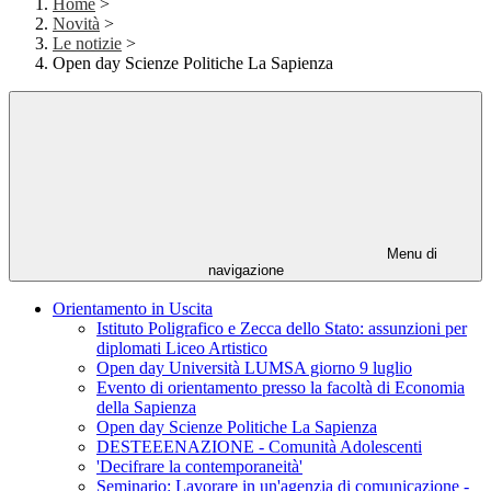
Home
>
Novità
>
Le notizie
>
Open day Scienze Politiche La Sapienza
Menu di
navigazione
Orientamento in Uscita
Istituto Poligrafico e Zecca dello Stato: assunzioni per
diplomati Liceo Artistico
Open day Università LUMSA giorno 9 luglio
Evento di orientamento presso la facoltà di Economia
della Sapienza
Open day Scienze Politiche La Sapienza
DESTEEENAZIONE - Comunità Adolescenti
'Decifrare la contemporaneità'
Seminario: Lavorare in un'agenzia di comunicazione -