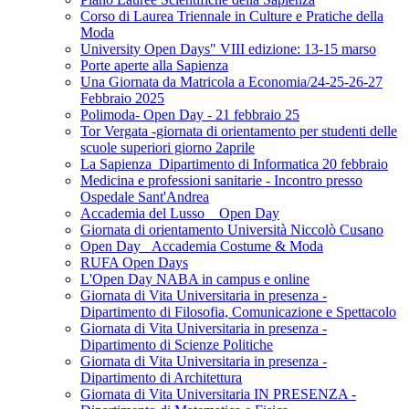
Corso di Laurea Triennale in Culture e Pratiche della
Moda
University Open Days" VIII edizione: 13-15 marso
Porte aperte alla Sapienza
Una Giornata da Matricola a Economia/24-25-26-27
Febbraio 2025
Polimoda- Open Day - 21 febbraio 25
Tor Vergata -giornata di orientamento per studenti delle
scuole superiori giorno 2aprile
La Sapienza_Dipartimento di Informatica 20 febbraio
Medicina e professioni sanitarie - Incontro presso
Ospedale Sant'Andrea
Accademia del Lusso _ Open Day
Giornata di orientamento Università Niccolò Cusano
Open Day _Accademia Costume & Moda
RUFA Open Days
L'Open Day NABA in campus e online
Giornata di Vita Universitaria in presenza -
Dipartimento di Filosofia, Comunicazione e Spettacolo
Giornata di Vita Universitaria in presenza -
Dipartimento di Scienze Politiche
Giornata di Vita Universitaria in presenza -
Dipartimento di Architettura
Giornata di Vita Universitaria IN PRESENZA -