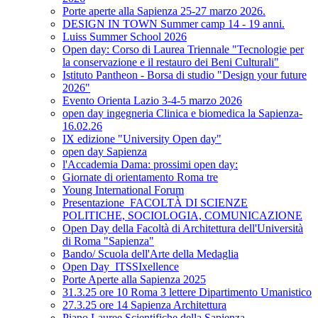
Porte aperte alla Sapienza 25-27 marzo 2026.
DESIGN IN TOWN Summer camp 14 - 19 anni.
Luiss Summer School 2026
Open day: Corso di Laurea Triennale "Tecnologie per
la conservazione e il restauro dei Beni Culturali"
Istituto Pantheon - Borsa di studio "Design your future
2026"
Evento Orienta Lazio 3-4-5 marzo 2026
open day ingegneria Clinica e biomedica la Sapienza-
16.02.26
IX edizione "University Open day"
open day Sapienza
l'Accademia Dama: prossimi open day:
Giornate di orientamento Roma tre
Young International Forum
Presentazione_FACOLTÀ DI SCIENZE
POLITICHE, SOCIOLOGIA, COMUNICAZIONE
Open Day della Facoltà di Architettura dell'Università
di Roma "Sapienza"
Bando/ Scuola dell'Arte della Medaglia
Open Day_ITSSIxellence
Porte Aperte alla Sapienza 2025
31.3.25 ore 10 Roma 3 lettere Dipartimento Umanistico
27.3.25 ore 14 Sapienza Architettura
Piano Lauree Scientifiche della Sapienza