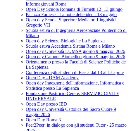
Informagiovani Roma
Open Day Scuola Romana di Fumetti 12- 13 giungo
Palazzo Farnese - La notte delle idee - 13 maggio
Open day Scuola Superiore Mediatori Linguistici
Gregorio VII
Scuola estiva di Ingegneria Aerospaziale Politecnico di
Milano
Open day Scienze Biologiche La Sapienza
Scuola estiva Accademia Sistina Roma e Milano
Open day Università LUMSA giorno 9 maggio- 2026
Open day Campus Biomedico giorno 9 maggio- 2026
Orientamento presso la Facoltà di Scienze Politiche de
La Sapienza
Conferenza degli studenti di Fisica dal 13 al 17 aprile
Open Day - DAM Academy
Open day Ingegneria dell'informazione, Informatica e
Statistica presso La Sapienza
Fondazione Pastificio Cerere: SERVIZIO CIVILE
UNIVERSALE
Open Day presso IED
Open day Università Cattolica del Sacro Cuore 9
maggio 2026
Open Day Roma 3
Peer2Peer: in dialogo con gli studenti Tutor - 25 marzo
2026