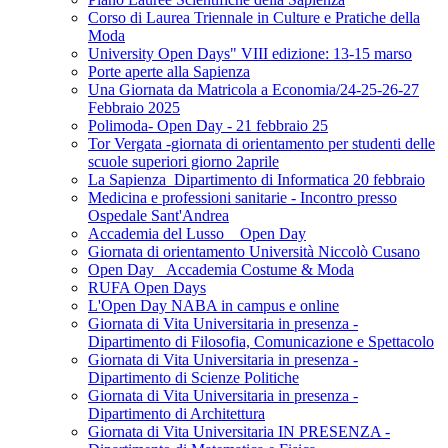
Corso di Laurea Triennale in Culture e Pratiche della
Moda
University Open Days" VIII edizione: 13-15 marso
Porte aperte alla Sapienza
Una Giornata da Matricola a Economia/24-25-26-27
Febbraio 2025
Polimoda- Open Day - 21 febbraio 25
Tor Vergata -giornata di orientamento per studenti delle
scuole superiori giorno 2aprile
La Sapienza_Dipartimento di Informatica 20 febbraio
Medicina e professioni sanitarie - Incontro presso
Ospedale Sant'Andrea
Accademia del Lusso _ Open Day
Giornata di orientamento Università Niccolò Cusano
Open Day _Accademia Costume & Moda
RUFA Open Days
L'Open Day NABA in campus e online
Giornata di Vita Universitaria in presenza -
Dipartimento di Filosofia, Comunicazione e Spettacolo
Giornata di Vita Universitaria in presenza -
Dipartimento di Scienze Politiche
Giornata di Vita Universitaria in presenza -
Dipartimento di Architettura
Giornata di Vita Universitaria IN PRESENZA -