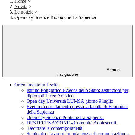
Home
>
Novità
>
Le notizie
>
Open day Scienze Biologiche La Sapienza
Menu di
navigazione
Orientamento in Uscita
Istituto Poligrafico e Zecca dello Stato: assunzioni per
diplomati Liceo Artistico
Open day Università LUMSA giorno 9 luglio
Evento di orientamento presso la facoltà di Economia
della Sapienza
Open day Scienze Politiche La Sapienza
DESTEEENAZIONE - Comunità Adolescenti
'Decifrare la contemporaneità'
Seminario: Lavorare in un'agenzia di comunicazione -