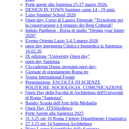
Porte aperte alla Sapienza 25-27 marzo 2026.
DESIGN IN TOWN Summer camp 14 - 19 anni.
Luiss Summer School 2026
Open day: Corso di Laurea Triennale "Tecnologie per
la conservazione e il restauro dei Beni Culturali"
Istituto Pantheon - Borsa di studio "Design your future
2026"
Evento Orienta Lazio 3-4-5 marzo 2026
open day ingegneria Clinica e biomedica la Sapienza-
16.02.26
IX edizione "University Open day"
open day Sapienza
l'Accademia Dama: prossimi open day:
Giornate di orientamento Roma tre
Young International Forum
Presentazione_FACOLTÀ DI SCIENZE
POLITICHE, SOCIOLOGIA, COMUNICAZIONE
Open Day della Facoltà di Architettura dell'Università
di Roma "Sapienza"
Bando/ Scuola dell'Arte della Medaglia
Open Day_ITSSIxellence
Porte Aperte alla Sapienza 2025
31.3.25 ore 10 Roma 3 lettere Dipartimento Umanistico
27.3.25 ore 14 Sapienza Architettura
Piano Lauree Scientifiche della Sapienza