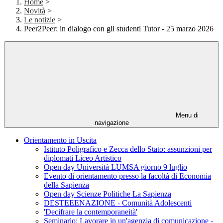
Home
>
Novità
>
Le notizie
>
Peer2Peer: in dialogo con gli studenti Tutor - 25 marzo 2026
Menu di
navigazione
Orientamento in Uscita
Istituto Poligrafico e Zecca dello Stato: assunzioni per
diplomati Liceo Artistico
Open day Università LUMSA giorno 9 luglio
Evento di orientamento presso la facoltà di Economia
della Sapienza
Open day Scienze Politiche La Sapienza
DESTEEENAZIONE - Comunità Adolescenti
'Decifrare la contemporaneità'
Seminario: Lavorare in un'agenzia di comunicazione -