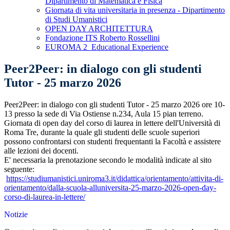
Dipartimento di Matematica e Fisica
Giornata di vita universitaria in presenza - Dipartimento
di Studi Umanistici
OPEN DAY ARCHITETTURA
Fondazione ITS Roberto Rossellini
EUROMA 2_Educational Experience
Peer2Peer: in dialogo con gli studenti
Tutor - 25 marzo 2026
Peer2Peer: in dialogo con gli studenti Tutor - 25 marzo 2026 ore 10-
13 presso la sede di Via Ostiense n.234, Aula 15 pian terreno.
Giornata di open day del corso di laurea in lettere dell'Università di
Roma Tre, durante la quale gli studenti delle scuole superiori
possono confrontarsi con studenti frequentanti la Facoltà e assistere
alle lezioni dei docenti.
E' necessaria la prenotazione secondo le modalità indicate al sito
seguente:
https://
studiumanistici.uniroma3.it/
didattica/orientamento/
attivita-di-
orientamento/
dalla-scuola-alluniversita-25-
marzo-2026-open-day-
corso-di-
laurea-in-lettere/
Notizie