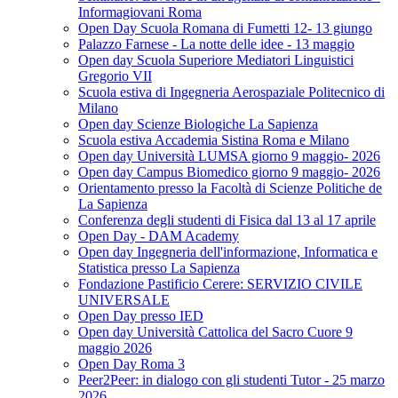
Informagiovani Roma
Open Day Scuola Romana di Fumetti 12- 13 giungo
Palazzo Farnese - La notte delle idee - 13 maggio
Open day Scuola Superiore Mediatori Linguistici
Gregorio VII
Scuola estiva di Ingegneria Aerospaziale Politecnico di
Milano
Open day Scienze Biologiche La Sapienza
Scuola estiva Accademia Sistina Roma e Milano
Open day Università LUMSA giorno 9 maggio- 2026
Open day Campus Biomedico giorno 9 maggio- 2026
Orientamento presso la Facoltà di Scienze Politiche de
La Sapienza
Conferenza degli studenti di Fisica dal 13 al 17 aprile
Open Day - DAM Academy
Open day Ingegneria dell'informazione, Informatica e
Statistica presso La Sapienza
Fondazione Pastificio Cerere: SERVIZIO CIVILE
UNIVERSALE
Open Day presso IED
Open day Università Cattolica del Sacro Cuore 9
maggio 2026
Open Day Roma 3
Peer2Peer: in dialogo con gli studenti Tutor - 25 marzo
2026