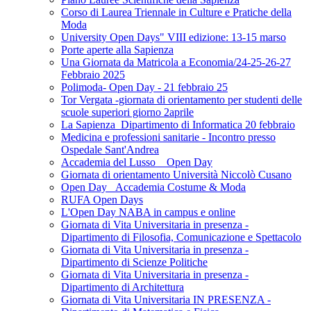
Corso di Laurea Triennale in Culture e Pratiche della
Moda
University Open Days" VIII edizione: 13-15 marso
Porte aperte alla Sapienza
Una Giornata da Matricola a Economia/24-25-26-27
Febbraio 2025
Polimoda- Open Day - 21 febbraio 25
Tor Vergata -giornata di orientamento per studenti delle
scuole superiori giorno 2aprile
La Sapienza_Dipartimento di Informatica 20 febbraio
Medicina e professioni sanitarie - Incontro presso
Ospedale Sant'Andrea
Accademia del Lusso _ Open Day
Giornata di orientamento Università Niccolò Cusano
Open Day _Accademia Costume & Moda
RUFA Open Days
L'Open Day NABA in campus e online
Giornata di Vita Universitaria in presenza -
Dipartimento di Filosofia, Comunicazione e Spettacolo
Giornata di Vita Universitaria in presenza -
Dipartimento di Scienze Politiche
Giornata di Vita Universitaria in presenza -
Dipartimento di Architettura
Giornata di Vita Universitaria IN PRESENZA -