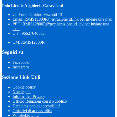
Polo Liceale Alighieri - Caravillani
via Ennio Quirino Visconti 13
Email:
RMIS12800R@istruzione.it
Link per inviare una mail
PEC:
RMIS12800R@pec.istruzione.it
Link per inviare una
mail
C.F.: 96627640582
CM: RMIS12800R
Seguici su
Facebook
Instagram
Sezione Link Utili
Cookie policy
Note legali
Informativa Privacy
Ufficio Relazioni con il Pubblico
Dichiarazione di accessibilità
Obiettivi di accessibilità
Whistleblowing