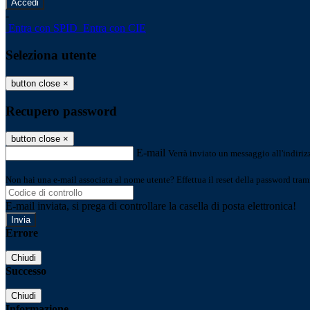
-
Entra con SPID
Entra con CIE
Seleziona utente
button close
×
Recupero password
button close
×
E-mail
Verrà inviato un messaggio all'indirizz
Non hai una e-mail associata al nome utente? Effettua il reset della password tram
E-mail inviata, si prega di controllare la casella di posta elettronica!
Errore
Chiudi
Successo
Chiudi
Informazione