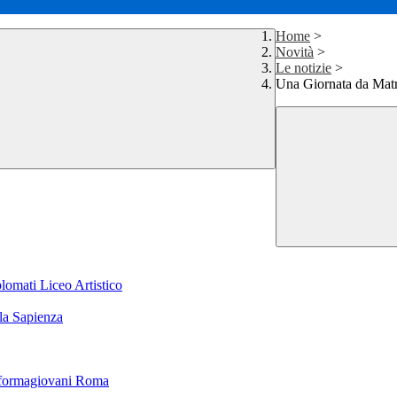
Home
>
Novità
>
Le notizie
>
Una Giornata da Mat
plomati Liceo Artistico
lla Sapienza
Informagiovani Roma