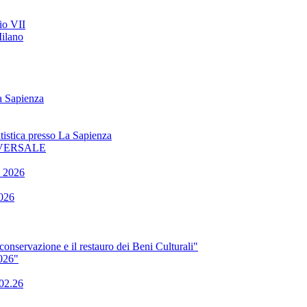
io VII
Milano
a Sapienza
tistica presso La Sapienza
NIVERSALE
o 2026
2026
onservazione e il restauro dei Beni Culturali"
2026"
.02.26