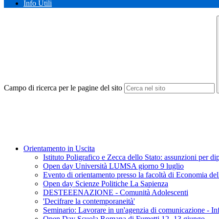
Info Utili
Campo di ricerca per le pagine del sito
Orientamento in Uscita
Istituto Poligrafico e Zecca dello Stato: assunzioni per di
Open day Università LUMSA giorno 9 luglio
Evento di orientamento presso la facoltà di Economia de
Open day Scienze Politiche La Sapienza
DESTEEENAZIONE - Comunità Adolescenti
'Decifrare la contemporaneità'
Seminario: Lavorare in un'agenzia di comunicazione - 
Open Day Scuola Romana di Fumetti 12- 13 giungo