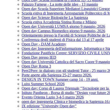
Palazzo Farnese - La notte delle idee - 13 maggio
Open day Scuola Superiore Mediatori Linguistici Gregor
Scuola estiva di Ingegneria Aerospaziale Politecnico di 
Open day Scienze Biologiche La Sapienza
Scuola estiva Accademia Sistina Roma e Milano
Open day Università LUMSA giorno 9 maggio- 2026
Open day Campus Biomedico giorno 9 maggio- 2026
Orientamento presso la Facoltà di Scienze Politiche de L
Conferenza degli studenti di Fisica dal 13 al 17 aprile
Open Day - DAM Academy
Open day Ingegneria dell'informazione, Informatica e Sta
Fondazione Pastificio Cerere: SERVIZIO CIVILE U
Open Day presso IED
Open day Università Cattolica del Sacro Cuore 9 maggi
Open Day Roma 3
Peer2Peer: in dialogo con gli studenti Tutor - 25 marzo 
Porte aperte alla Sapienza 25-27 marzo 2026.
DESIGN IN TOWN Summer camp 14 - 19 anni.
Luiss Summer School 2026
Open day: Corso di Laurea Triennale "Tecnologie per la c
Istituto Pantheon - Borsa di studio "Design your future 
Evento Orienta Lazio 3-4-5 marzo 2026
open day ingegneria Clinica e biomedica la Sapienza-16
IX edizione "University Open day"