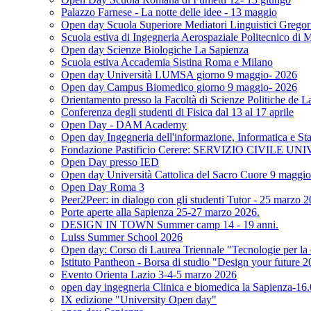
Palazzo Farnese - La notte delle idee - 13 maggio
Open day Scuola Superiore Mediatori Linguistici Gregor
Scuola estiva di Ingegneria Aerospaziale Politecnico di 
Open day Scienze Biologiche La Sapienza
Scuola estiva Accademia Sistina Roma e Milano
Open day Università LUMSA giorno 9 maggio- 2026
Open day Campus Biomedico giorno 9 maggio- 2026
Orientamento presso la Facoltà di Scienze Politiche de L
Conferenza degli studenti di Fisica dal 13 al 17 aprile
Open Day - DAM Academy
Open day Ingegneria dell'informazione, Informatica e Sta
Fondazione Pastificio Cerere: SERVIZIO CIVILE U
Open Day presso IED
Open day Università Cattolica del Sacro Cuore 9 maggi
Open Day Roma 3
Peer2Peer: in dialogo con gli studenti Tutor - 25 marzo 
Porte aperte alla Sapienza 25-27 marzo 2026.
DESIGN IN TOWN Summer camp 14 - 19 anni.
Luiss Summer School 2026
Open day: Corso di Laurea Triennale "Tecnologie per la c
Istituto Pantheon - Borsa di studio "Design your future 
Evento Orienta Lazio 3-4-5 marzo 2026
open day ingegneria Clinica e biomedica la Sapienza-16
IX edizione "University Open day"