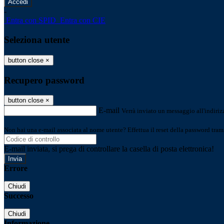
-
Entra con SPID
Entra con CIE
Seleziona utente
button close
×
Recupero password
button close
×
E-mail
Verrà inviato un messaggio all'indirizz
Non hai una e-mail associata al nome utente? Effettua il reset della password tram
E-mail inviata, si prega di controllare la casella di posta elettronica!
Errore
Chiudi
Successo
Chiudi
Informazione