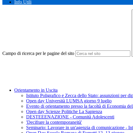
Info Utili
Campo di ricerca per le pagine del sito
Orientamento in Uscita
Istituto Poligrafico e Zecca dello Stato: assunzioni per di
Open day Università LUMSA giorno 9 luglio
Evento di orientamento presso la facoltà di Economia de
Open day Scienze Politiche La Sapienza
DESTEEENAZIONE - Comunità Adolescenti
'Decifrare la contemporaneità'
Seminario: Lavorare in un'agenzia di comunicazione - 
Open Day Scuola Romana di Fumetti 12- 13 giungo