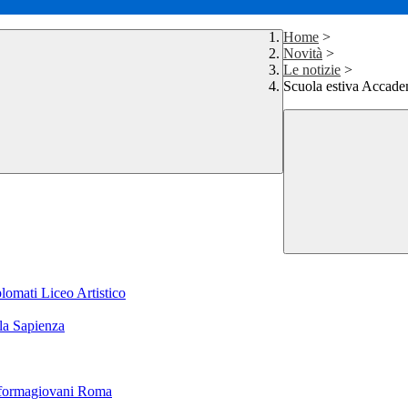
Home
>
Novità
>
Le notizie
>
Scuola estiva Accade
plomati Liceo Artistico
lla Sapienza
Informagiovani Roma