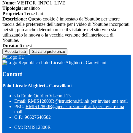
Nome:
VISITOR_INFO1_LIVE
Tipologia:
analitico
Proprieta:
Terze Parti
Descrizione:
Questo cookie è impostato da Youtube per tenere
traccia delle preferenze dell'utente per i video di Youtube incorporati
nei siti; può anche determinare se il visitatore del sito web sta
utilizzando la nuova o la vecchia versione dell'interfaccia di
Youtube.
Durata:
6 mesi
Accetta tutti
Salva le preferenze
Polo Liceale Alighieri - Caravillani
Contatti
Polo Liceale Alighieri - Caravillani
via Ennio Quirino Visconti 13
Email:
RMIS12800R@istruzione.it
Link per inviare una mail
PEC:
RMIS12800R@pec.istruzione.it
Link per inviare una
mail
C.F.: 96627640582
CM: RMIS12800R