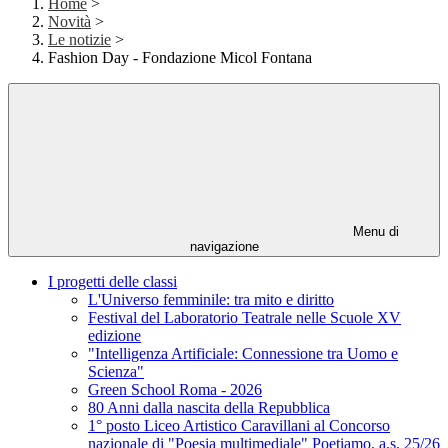
Home
>
Novità
>
Le notizie
>
Fashion Day - Fondazione Micol Fontana
Menu di
navigazione
I progetti delle classi
L'Universo femminile: tra mito e diritto
Festival del Laboratorio Teatrale nelle Scuole XV
edizione
"Intelligenza Artificiale: Connessione tra Uomo e
Scienza"
Green School Roma - 2026
80 Anni dalla nascita della Repubblica
1° posto Liceo Artistico Caravillani al Concorso
nazionale di "Poesia multimediale" Poetiamo, a.s. 25/26