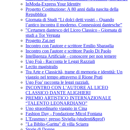
InModa-Express Your Identity
Progetto Costituzione: A 80 anni dalla nascita della
Repubblica
Giornata di Studi “Li dolci detti vostri – Quando
l’antico incontra il moderno. Connessioni dantesche”
"Certamen dantesco del Liceo Classico - Giornata di
studi a Tor Vergata
Progetto Zai.net
Incontro con l'autore e scrittore Emilio Sbaraglia
Incontro con l'autore e scrittore Paolo Di Paolo
Intelligenza Artificiale - conoscere per non temere
Ugo Foà - Racconta le Leggi Razziali
Lectio magistralis
Tra Arte e Classicità, trame di memoria e identità: Un
viaggio nel tempo attraverso il Rione Prati
Ugo Foa’ racconta le leggi razziali.
INCONTRO CON L’AUTORE AL LICEO
CLASSICO DANTE ALIGHIERI
PREMIO ARTISTICO INTERNAZIONALE
“TALENTO LEONARDIANO”
Uno straordinario viaggio in Cina
Fashion Day - Fondazione Micol Fontana
L'Erasmus+ presso Siviglia (studenti&prof)
"La Biblio-Garitta" di villa Sciarra
Storie di Donne