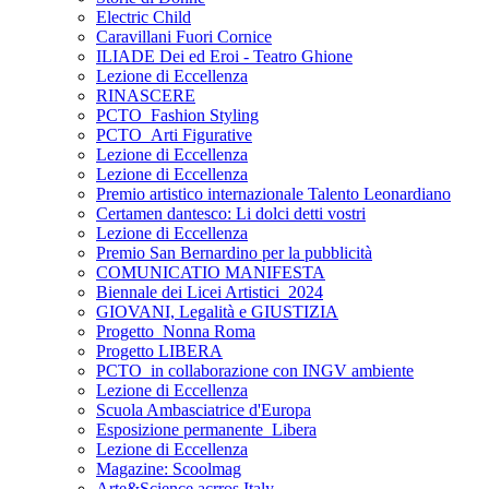
Electric Child
Caravillani Fuori Cornice
ILIADE Dei ed Eroi - Teatro Ghione
Lezione di Eccellenza
RINASCERE
PCTO_Fashion Styling
PCTO_Arti Figurative
Lezione di Eccellenza
Lezione di Eccellenza
Premio artistico internazionale Talento Leonardiano
Certamen dantesco: Li dolci detti vostri
Lezione di Eccellenza
Premio San Bernardino per la pubblicità
COMUNICATIO MANIFESTA
Biennale dei Licei Artistici_2024
GIOVANI, Legalità e GIUSTIZIA
Progetto_Nonna Roma
Progetto LIBERA
PCTO_in collaborazione con INGV ambiente
Lezione di Eccellenza
Scuola Ambasciatrice d'Europa
Esposizione permanente_Libera
Lezione di Eccellenza
Magazine: Scoolmag
Arte&Science acrros Italy.