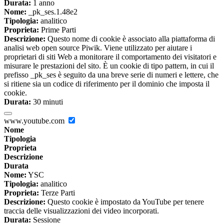
Durata:
1 anno
Nome:
_pk_ses.1.48e2
Tipologia:
analitico
Proprieta:
Prime Parti
Descrizione:
Questo nome di cookie è associato alla piattaforma di
analisi web open source Piwik. Viene utilizzato per aiutare i
proprietari di siti Web a monitorare il comportamento dei visitatori e
misurare le prestazioni del sito. È un cookie di tipo pattern, in cui il
prefisso _pk_ses è seguito da una breve serie di numeri e lettere, che
si ritiene sia un codice di riferimento per il dominio che imposta il
cookie.
Durata:
30 minuti
www.youtube.com
Nome
Tipologia
Proprieta
Descrizione
Durata
Nome:
YSC
Tipologia:
analitico
Proprieta:
Terze Parti
Descrizione:
Questo cookie è impostato da YouTube per tenere
traccia delle visualizzazioni dei video incorporati.
Durata:
Sessione