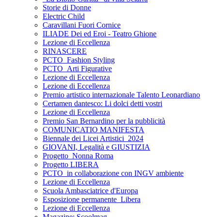
Storie di Donne
Electric Child
Caravillani Fuori Cornice
ILIADE Dei ed Eroi - Teatro Ghione
Lezione di Eccellenza
RINASCERE
PCTO_Fashion Styling
PCTO_Arti Figurative
Lezione di Eccellenza
Lezione di Eccellenza
Premio artistico internazionale Talento Leonardiano
Certamen dantesco: Li dolci detti vostri
Lezione di Eccellenza
Premio San Bernardino per la pubblicità
COMUNICATIO MANIFESTA
Biennale dei Licei Artistici_2024
GIOVANI, Legalità e GIUSTIZIA
Progetto_Nonna Roma
Progetto LIBERA
PCTO_in collaborazione con INGV ambiente
Lezione di Eccellenza
Scuola Ambasciatrice d'Europa
Esposizione permanente_Libera
Lezione di Eccellenza
Magazine: Scoolmag