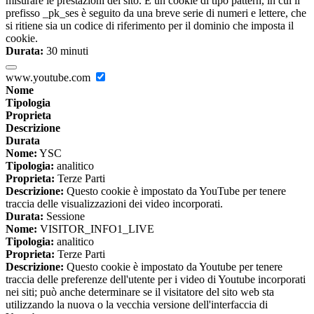
misurare le prestazioni del sito. È un cookie di tipo pattern, in cui il
prefisso _pk_ses è seguito da una breve serie di numeri e lettere, che
si ritiene sia un codice di riferimento per il dominio che imposta il
cookie.
Durata:
30 minuti
www.youtube.com
Nome
Tipologia
Proprieta
Descrizione
Durata
Nome:
YSC
Tipologia:
analitico
Proprieta:
Terze Parti
Descrizione:
Questo cookie è impostato da YouTube per tenere
traccia delle visualizzazioni dei video incorporati.
Durata:
Sessione
Nome:
VISITOR_INFO1_LIVE
Tipologia:
analitico
Proprieta:
Terze Parti
Descrizione:
Questo cookie è impostato da Youtube per tenere
traccia delle preferenze dell'utente per i video di Youtube incorporati
nei siti; può anche determinare se il visitatore del sito web sta
utilizzando la nuova o la vecchia versione dell'interfaccia di