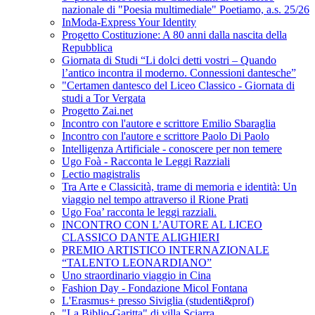
nazionale di "Poesia multimediale" Poetiamo, a.s. 25/26
InModa-Express Your Identity
Progetto Costituzione: A 80 anni dalla nascita della
Repubblica
Giornata di Studi “Li dolci detti vostri – Quando
l’antico incontra il moderno. Connessioni dantesche”
"Certamen dantesco del Liceo Classico - Giornata di
studi a Tor Vergata
Progetto Zai.net
Incontro con l'autore e scrittore Emilio Sbaraglia
Incontro con l'autore e scrittore Paolo Di Paolo
Intelligenza Artificiale - conoscere per non temere
Ugo Foà - Racconta le Leggi Razziali
Lectio magistralis
Tra Arte e Classicità, trame di memoria e identità: Un
viaggio nel tempo attraverso il Rione Prati
Ugo Foa’ racconta le leggi razziali.
INCONTRO CON L’AUTORE AL LICEO
CLASSICO DANTE ALIGHIERI
PREMIO ARTISTICO INTERNAZIONALE
“TALENTO LEONARDIANO”
Uno straordinario viaggio in Cina
Fashion Day - Fondazione Micol Fontana
L'Erasmus+ presso Siviglia (studenti&prof)
"La Biblio-Garitta" di villa Sciarra