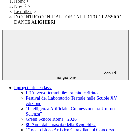
Home
>
Novità
>
Le notizie
>
INCONTRO CON L’AUTORE AL LICEO CLASSICO
DANTE ALIGHIERI
Menu di
navigazione
I progetti delle classi
L'Universo femminile: tra mito e diritto
Festival del Laboratorio Teatrale nelle Scuole XV
edizione
"Intelligenza Artificiale: Connessione tra Uomo e
Scienza"
Green School Roma - 2026
80 Anni dalla nascita della Repubblica
1° posto Liceo Artistico Caravillani al Concorso