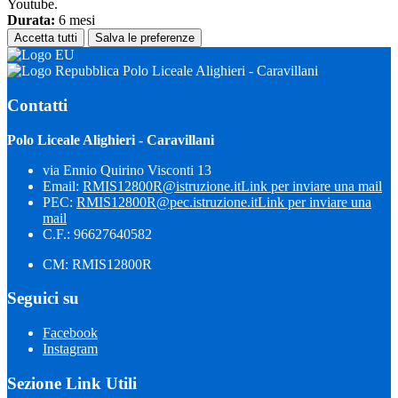
Youtube.
Durata:
6 mesi
Accetta tutti
Salva le preferenze
Polo Liceale Alighieri - Caravillani
Contatti
Polo Liceale Alighieri - Caravillani
via Ennio Quirino Visconti 13
Email:
RMIS12800R@istruzione.it
Link per inviare una mail
PEC:
RMIS12800R@pec.istruzione.it
Link per inviare una
mail
C.F.: 96627640582
CM: RMIS12800R
Seguici su
Facebook
Instagram
Sezione Link Utili