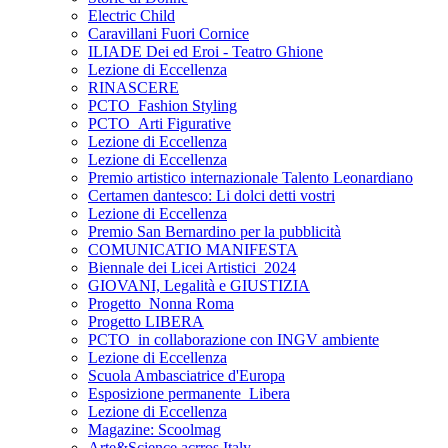
Electric Child
Caravillani Fuori Cornice
ILIADE Dei ed Eroi - Teatro Ghione
Lezione di Eccellenza
RINASCERE
PCTO_Fashion Styling
PCTO_Arti Figurative
Lezione di Eccellenza
Lezione di Eccellenza
Premio artistico internazionale Talento Leonardiano
Certamen dantesco: Li dolci detti vostri
Lezione di Eccellenza
Premio San Bernardino per la pubblicità
COMUNICATIO MANIFESTA
Biennale dei Licei Artistici_2024
GIOVANI, Legalità e GIUSTIZIA
Progetto_Nonna Roma
Progetto LIBERA
PCTO_in collaborazione con INGV ambiente
Lezione di Eccellenza
Scuola Ambasciatrice d'Europa
Esposizione permanente_Libera
Lezione di Eccellenza
Magazine: Scoolmag
Arte&Science acrros Italy.