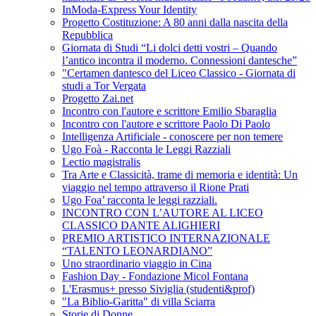
InModa-Express Your Identity
Progetto Costituzione: A 80 anni dalla nascita della
Repubblica
Giornata di Studi “Li dolci detti vostri – Quando
l’antico incontra il moderno. Connessioni dantesche”
"Certamen dantesco del Liceo Classico - Giornata di
studi a Tor Vergata
Progetto Zai.net
Incontro con l'autore e scrittore Emilio Sbaraglia
Incontro con l'autore e scrittore Paolo Di Paolo
Intelligenza Artificiale - conoscere per non temere
Ugo Foà - Racconta le Leggi Razziali
Lectio magistralis
Tra Arte e Classicità, trame di memoria e identità: Un
viaggio nel tempo attraverso il Rione Prati
Ugo Foa’ racconta le leggi razziali.
INCONTRO CON L’AUTORE AL LICEO
CLASSICO DANTE ALIGHIERI
PREMIO ARTISTICO INTERNAZIONALE
“TALENTO LEONARDIANO”
Uno straordinario viaggio in Cina
Fashion Day - Fondazione Micol Fontana
L'Erasmus+ presso Siviglia (studenti&prof)
"La Biblio-Garitta" di villa Sciarra
Storie di Donne