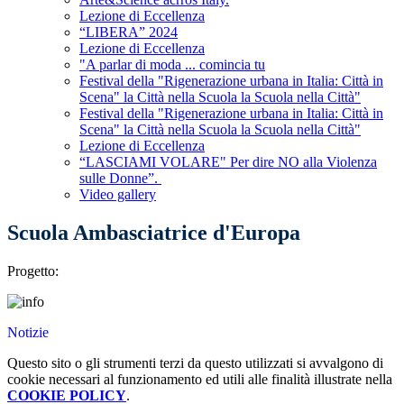
Lezione di Eccellenza
“LIBERA” 2024
Lezione di Eccellenza
"A parlar di moda ... comincia tu
Festival della "Rigenerazione urbana in Italia: Città in
Scena" la Città nella Scuola la Scuola nella Città"
Festival della "Rigenerazione urbana in Italia: Città in
Scena" la Città nella Scuola la Scuola nella Città"
Lezione di Eccellenza
“LASCIAMI VOLARE" Per dire NO alla Violenza
sulle Donne”.
Video gallery
Scuola Ambasciatrice d'Europa
Progetto:
Notizie
Questo sito o gli strumenti terzi da questo utilizzati si avvalgono di
cookie necessari al funzionamento ed utili alle finalità illustrate nella
COOKIE POLICY
.