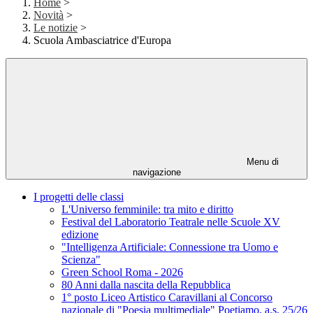
Home
>
Novità
>
Le notizie
>
Scuola Ambasciatrice d'Europa
Menu di
navigazione
I progetti delle classi
L'Universo femminile: tra mito e diritto
Festival del Laboratorio Teatrale nelle Scuole XV
edizione
"Intelligenza Artificiale: Connessione tra Uomo e
Scienza"
Green School Roma - 2026
80 Anni dalla nascita della Repubblica
1° posto Liceo Artistico Caravillani al Concorso
nazionale di "Poesia multimediale" Poetiamo, a.s. 25/26