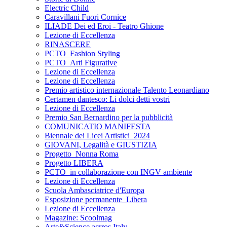
Electric Child
Caravillani Fuori Cornice
ILIADE Dei ed Eroi - Teatro Ghione
Lezione di Eccellenza
RINASCERE
PCTO_Fashion Styling
PCTO_Arti Figurative
Lezione di Eccellenza
Lezione di Eccellenza
Premio artistico internazionale Talento Leonardiano
Certamen dantesco: Li dolci detti vostri
Lezione di Eccellenza
Premio San Bernardino per la pubblicità
COMUNICATIO MANIFESTA
Biennale dei Licei Artistici_2024
GIOVANI, Legalità e GIUSTIZIA
Progetto_Nonna Roma
Progetto LIBERA
PCTO_in collaborazione con INGV ambiente
Lezione di Eccellenza
Scuola Ambasciatrice d'Europa
Esposizione permanente_Libera
Lezione di Eccellenza
Magazine: Scoolmag
Arte&Science acrros Italy.