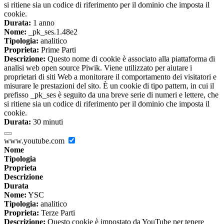
si ritiene sia un codice di riferimento per il dominio che imposta il
cookie.
Durata:
1 anno
Nome:
_pk_ses.1.48e2
Tipologia:
analitico
Proprieta:
Prime Parti
Descrizione:
Questo nome di cookie è associato alla piattaforma di
analisi web open source Piwik. Viene utilizzato per aiutare i
proprietari di siti Web a monitorare il comportamento dei visitatori e
misurare le prestazioni del sito. È un cookie di tipo pattern, in cui il
prefisso _pk_ses è seguito da una breve serie di numeri e lettere, che
si ritiene sia un codice di riferimento per il dominio che imposta il
cookie.
Durata:
30 minuti
www.youtube.com
Nome
Tipologia
Proprieta
Descrizione
Durata
Nome:
YSC
Tipologia:
analitico
Proprieta:
Terze Parti
Descrizione:
Questo cookie è impostato da YouTube per tenere