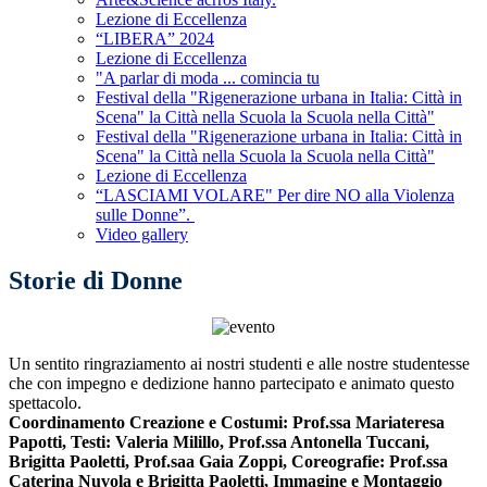
Lezione di Eccellenza
“LIBERA” 2024
Lezione di Eccellenza
"A parlar di moda ... comincia tu
Festival della "Rigenerazione urbana in Italia: Città in
Scena" la Città nella Scuola la Scuola nella Città"
Festival della "Rigenerazione urbana in Italia: Città in
Scena" la Città nella Scuola la Scuola nella Città"
Lezione di Eccellenza
“LASCIAMI VOLARE" Per dire NO alla Violenza
sulle Donne”.
Video gallery
Storie di Donne
Un sentito ringraziamento ai nostri studenti e alle nostre studentesse
che con impegno e dedizione hanno partecipato e animato questo
spettacolo.
Coordinamento Creazione e Costumi: Prof.ssa Mariateresa
Papotti, Testi: Valeria Milillo, Prof.ssa Antonella Tuccani,
Brigitta Paoletti, Prof.saa Gaia Zoppi, Coreografie: Prof.ssa
Caterina Nuvola e Brigitta Paoletti, Immagine e Montaggio