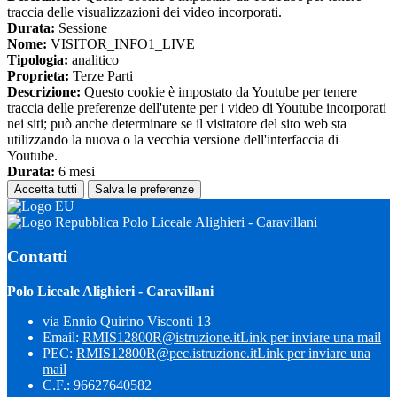
traccia delle visualizzazioni dei video incorporati.
Durata:
Sessione
Nome:
VISITOR_INFO1_LIVE
Tipologia:
analitico
Proprieta:
Terze Parti
Descrizione:
Questo cookie è impostato da Youtube per tenere
traccia delle preferenze dell'utente per i video di Youtube incorporati
nei siti; può anche determinare se il visitatore del sito web sta
utilizzando la nuova o la vecchia versione dell'interfaccia di
Youtube.
Durata:
6 mesi
Accetta tutti
Salva le preferenze
Polo Liceale Alighieri - Caravillani
Contatti
Polo Liceale Alighieri - Caravillani
via Ennio Quirino Visconti 13
Email:
RMIS12800R@istruzione.it
Link per inviare una mail
PEC:
RMIS12800R@pec.istruzione.it
Link per inviare una
mail
C.F.: 96627640582