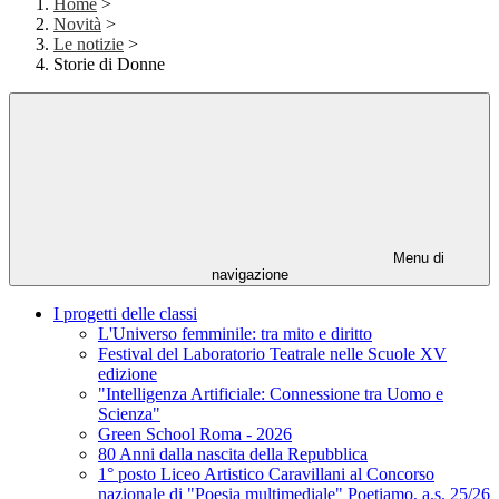
Home
>
Novità
>
Le notizie
>
Storie di Donne
Menu di
navigazione
I progetti delle classi
L'Universo femminile: tra mito e diritto
Festival del Laboratorio Teatrale nelle Scuole XV
edizione
"Intelligenza Artificiale: Connessione tra Uomo e
Scienza"
Green School Roma - 2026
80 Anni dalla nascita della Repubblica
1° posto Liceo Artistico Caravillani al Concorso
nazionale di "Poesia multimediale" Poetiamo, a.s. 25/26