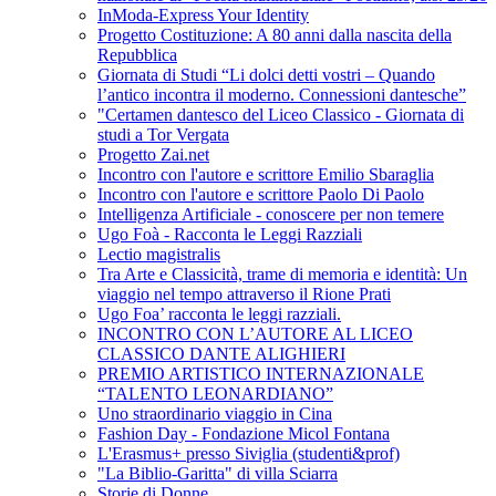
InModa-Express Your Identity
Progetto Costituzione: A 80 anni dalla nascita della
Repubblica
Giornata di Studi “Li dolci detti vostri – Quando
l’antico incontra il moderno. Connessioni dantesche”
"Certamen dantesco del Liceo Classico - Giornata di
studi a Tor Vergata
Progetto Zai.net
Incontro con l'autore e scrittore Emilio Sbaraglia
Incontro con l'autore e scrittore Paolo Di Paolo
Intelligenza Artificiale - conoscere per non temere
Ugo Foà - Racconta le Leggi Razziali
Lectio magistralis
Tra Arte e Classicità, trame di memoria e identità: Un
viaggio nel tempo attraverso il Rione Prati
Ugo Foa’ racconta le leggi razziali.
INCONTRO CON L’AUTORE AL LICEO
CLASSICO DANTE ALIGHIERI
PREMIO ARTISTICO INTERNAZIONALE
“TALENTO LEONARDIANO”
Uno straordinario viaggio in Cina
Fashion Day - Fondazione Micol Fontana
L'Erasmus+ presso Siviglia (studenti&prof)
"La Biblio-Garitta" di villa Sciarra
Storie di Donne