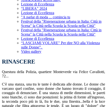
Lezione di Eccellenza
“LIBERA” 2024
Lezione di Eccellenza
"A parlar di moda ... comincia tu
Festival della "Rigenerazione urbana in Italia: Città in
Scena" la Città nella Scuola la Scuola nella Città"
Festival della "Rigenerazione urbana in Italia: Città in
Scena" la Città nella Scuola la Scuola nella Città"
Lezione di Eccellenza
“LASCIAMI VOLARE" Per dire NO alla Violenza
sulle Donne”.
Video gallery
RINASCERE
Questura della Polizia, quartiere Monteverde via Felice Cavallotti,
72...
C'è una stanza, una tra le tante è dedicata alle donne. Le donne che
varcano quel confine, sono donne che hanno trovato il coraggio, il
coraggio di denunciare. È una stanza di medie dimensioni, le pareti
sono bianche, ci sono due postazioni: la prima di fornte all'ingresso,
la seconda poco più in là, fra le due, una finestra...bella è la luce
naturale che filtra attraverso le tende. È un luogo di "dolore" che