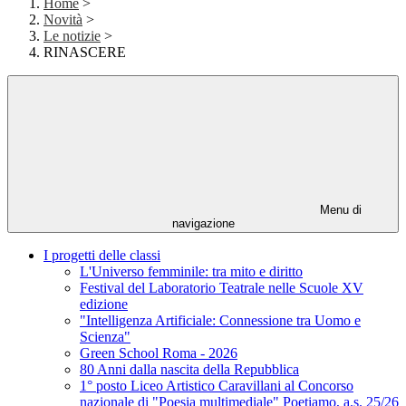
Home
>
Novità
>
Le notizie
>
RINASCERE
Menu di
navigazione
I progetti delle classi
L'Universo femminile: tra mito e diritto
Festival del Laboratorio Teatrale nelle Scuole XV
edizione
"Intelligenza Artificiale: Connessione tra Uomo e
Scienza"
Green School Roma - 2026
80 Anni dalla nascita della Repubblica
1° posto Liceo Artistico Caravillani al Concorso
nazionale di "Poesia multimediale" Poetiamo, a.s. 25/26