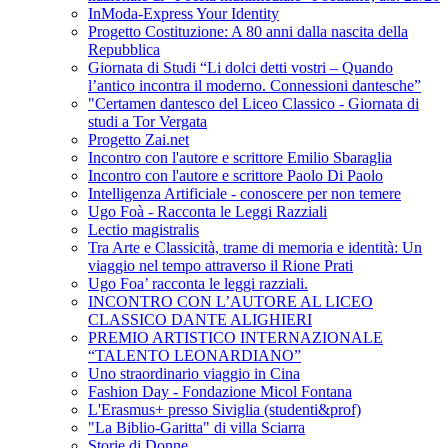
InModa-Express Your Identity
Progetto Costituzione: A 80 anni dalla nascita della
Repubblica
Giornata di Studi “Li dolci detti vostri – Quando
l’antico incontra il moderno. Connessioni dantesche”
"Certamen dantesco del Liceo Classico - Giornata di
studi a Tor Vergata
Progetto Zai.net
Incontro con l'autore e scrittore Emilio Sbaraglia
Incontro con l'autore e scrittore Paolo Di Paolo
Intelligenza Artificiale - conoscere per non temere
Ugo Foà - Racconta le Leggi Razziali
Lectio magistralis
Tra Arte e Classicità, trame di memoria e identità: Un
viaggio nel tempo attraverso il Rione Prati
Ugo Foa’ racconta le leggi razziali.
INCONTRO CON L’AUTORE AL LICEO
CLASSICO DANTE ALIGHIERI
PREMIO ARTISTICO INTERNAZIONALE
“TALENTO LEONARDIANO”
Uno straordinario viaggio in Cina
Fashion Day - Fondazione Micol Fontana
L'Erasmus+ presso Siviglia (studenti&prof)
"La Biblio-Garitta" di villa Sciarra
Storie di Donne