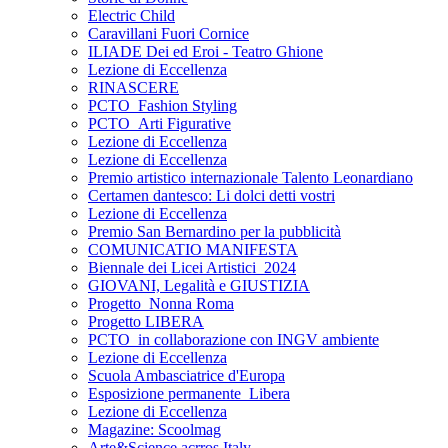
Electric Child
Caravillani Fuori Cornice
ILIADE Dei ed Eroi - Teatro Ghione
Lezione di Eccellenza
RINASCERE
PCTO_Fashion Styling
PCTO_Arti Figurative
Lezione di Eccellenza
Lezione di Eccellenza
Premio artistico internazionale Talento Leonardiano
Certamen dantesco: Li dolci detti vostri
Lezione di Eccellenza
Premio San Bernardino per la pubblicità
COMUNICATIO MANIFESTA
Biennale dei Licei Artistici_2024
GIOVANI, Legalità e GIUSTIZIA
Progetto_Nonna Roma
Progetto LIBERA
PCTO_in collaborazione con INGV ambiente
Lezione di Eccellenza
Scuola Ambasciatrice d'Europa
Esposizione permanente_Libera
Lezione di Eccellenza
Magazine: Scoolmag
Arte&Science acrros Italy.