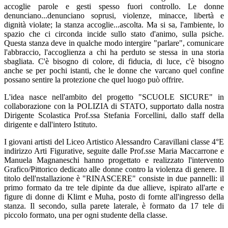
accoglie parole e gesti spesso fuori controllo. Le donne
denunciano...denunciano soprusi, violenze, minacce, libertà e
dignità violate; la stanza accoglie...ascolta. Ma si sa, l'ambiente, lo
spazio che ci circonda incide sullo stato d'animo, sulla psiche.
Questa stanza deve in qualche modo intergire "parlare", comunicare
l'abbraccio, l'accoglienza a chi ha perduto se stessa in una storia
sbagliata. C'è bisogno di colore, di fiducia, di luce, c'è bisogno
anche se per pochi istanti, che le donne che varcano quel confine
possano sentire la protezione che quel luogo può offrire.
L'idea nasce nell'ambito del progetto "SCUOLE SICURE" in
collaborazione con la POLIZIA di STATO, supportato dalla nostra
Dirigente Scolastica Prof.ssa Stefania Forcellini, dallo staff della
dirigente e dall'intero Istituto.
I giovani artisti del Liceo Artistico Alessandro Caravillani classe 4°E
indirizzo Arti Figurative, seguite dalle Prof.sse Maria Maccarrone e
Manuela Magnaneschi hanno progettato e realizzato l'intervento
Grafico/Pittorico dedicato alle donne contro la violenza di genere. Il
titolo dell'nstallazione è "RINASCERE" consiste in due pannelli: il
primo formato da tre tele dipinte da due allieve, ispirato all'arte e
figure di donne di Klimt e Muha, posto di fornte all'ingresso della
stanza. Il secondo, sulla parete laterale, è formato da 17 tele di
piccolo formato, una per ogni studente della classe.