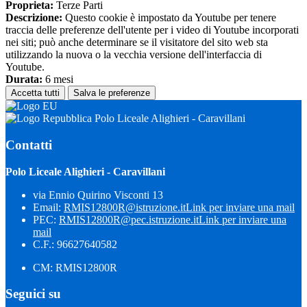
Proprieta:
Terze Parti
Descrizione:
Questo cookie è impostato da Youtube per tenere
traccia delle preferenze dell'utente per i video di Youtube incorporati
nei siti; può anche determinare se il visitatore del sito web sta
utilizzando la nuova o la vecchia versione dell'interfaccia di
Youtube.
Durata:
6 mesi
Accetta tutti
Salva le preferenze
Polo Liceale Alighieri - Caravillani
Contatti
Polo Liceale Alighieri - Caravillani
via Ennio Quirino Visconti 13
Email:
RMIS12800R@istruzione.it
Link per inviare una mail
PEC:
RMIS12800R@pec.istruzione.it
Link per inviare una
mail
C.F.: 96627640582
CM: RMIS12800R
Seguici su